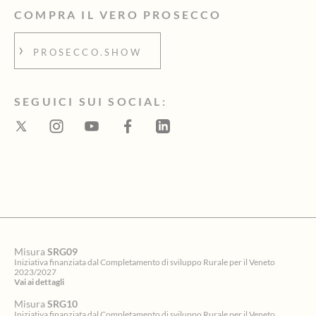
COMPRA IL VERO PROSECCO
PROSECCO.SHOW
SEGUICI SUI SOCIAL:
Misura
SRG09
Iniziativa finanziata dal Completamento di sviluppo Rurale per il Veneto
2023/2027
Vai ai dettagli
Misura
SRG10
Iniziativa finanziata dal Completamento di sviluppo Rurale per il Veneto