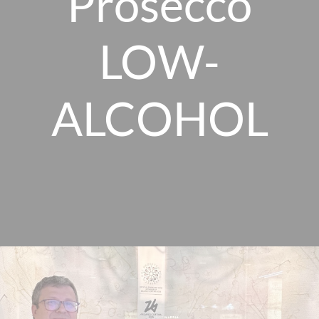
Prosecco
LOW-
ALCOHOL