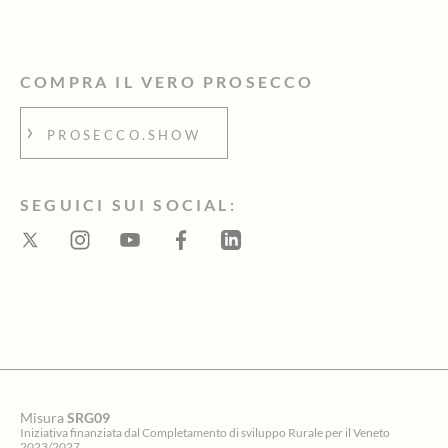
COMPRA IL VERO PROSECCO
PROSECCO.SHOW
SEGUICI SUI SOCIAL:
Misura
SRG09
Iniziativa finanziata dal Completamento di sviluppo Rurale per il Veneto
2023/2027