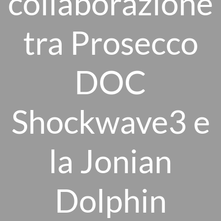
collaborazione
tra Prosecco
DOC
Shockwave3 e
la Jonian
Dolphin