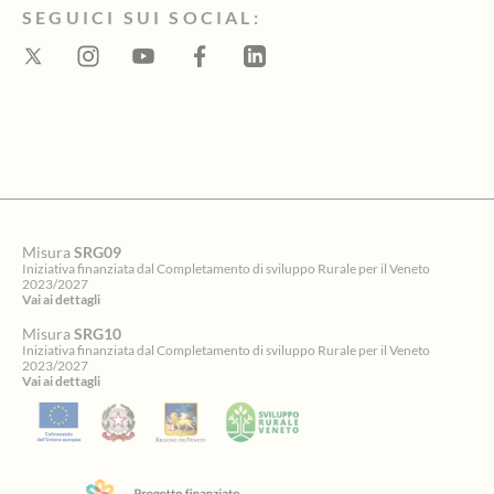
SEGUICI SUI SOCIAL:
Misura
SRG09
Iniziativa finanziata dal Completamento di sviluppo Rurale per il Veneto
2023/2027
Vai ai dettagli
Misura
SRG10
Iniziativa finanziata dal Completamento di sviluppo Rurale per il Veneto
2023/2027
Vai ai dettagli