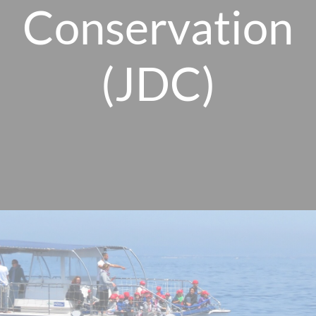
Conservation
(JDC)