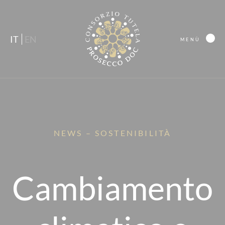
IT
EN
MENÙ
NEWS – SOSTENIBILITÀ
Cambiamento