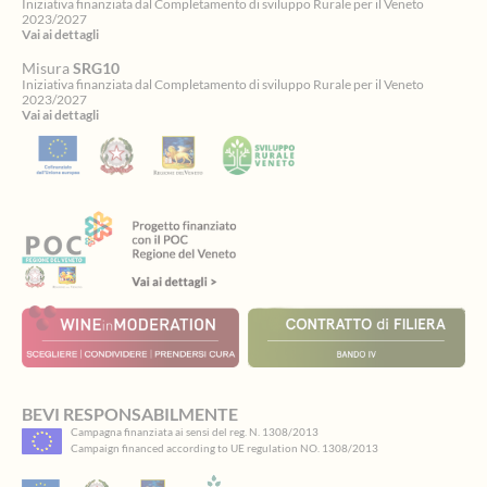
Iniziativa finanziata dal Completamento di sviluppo Rurale per il Veneto
2023/2027
Vai ai dettagli
Misura
SRG10
Iniziativa finanziata dal Completamento di sviluppo Rurale per il Veneto
2023/2027
Vai ai dettagli
Spinsamurai
BEVI RESPONSABILMENTE
Campagna finanziata ai sensi del reg. N. 1308/2013
ti
Campaign financed according to UE regulation NO. 1308/2013
accoglie