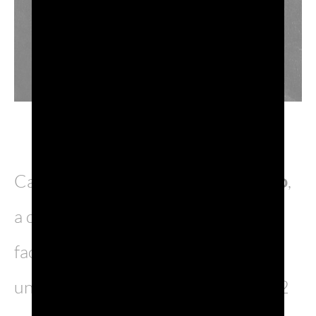
Casanova nacque in
Calle Malipiero
,
a due passi da Palazzo Grassi: sulla
facciata di uno dei palazzi troverete
una targa che ne ricorda l’evento, il 2