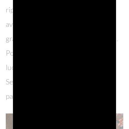
riprese a Venezia, anche se le
avventure di Casanova toccarono
gran parte d’Europa e delle sue corti.
Possiamo tuttavia ripercorrere i
luoghi centrali della sua vita nella
Serenissima. Scopriamone alcuni,
partendo dal principio.