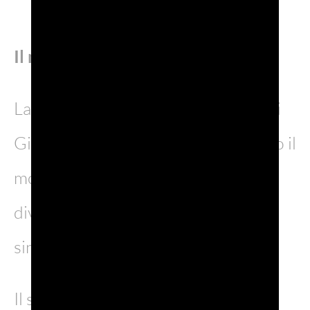
Il mito di Casanova
La figura irriverente e leggendaria di
Giacomo Casanova è famosa in tutto il
mondo, tanto che il suo nome è
diventato, a livello internazionale,
sinonimo di donnaiolo, libertino.
Il suo mito nasce e si sviluppa a più