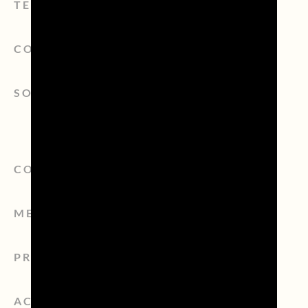
TERRITORIO
CONSORZIO
SOSTENIBILITÀ
CONTATTI
MEDIA ROOM
PRIVACY POLICY
ACCESSIBILITÀ