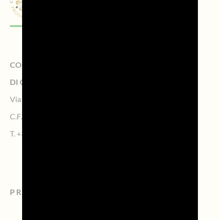
CONSORZIO DI TUTELA DELLA DENOMINAZIONE
DI ORIGINE CONTROLLATA PROSECCO
Via Calmaggiore, 23, 31100 TREVISO – Italy
C.F. 04339160261 – P.IVA 04484620267
T.
+39 0422.1572383
PROSECCO