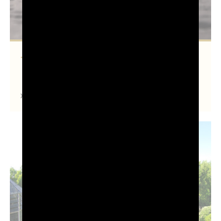
Trieste e i suoi caffè
Scopri di più