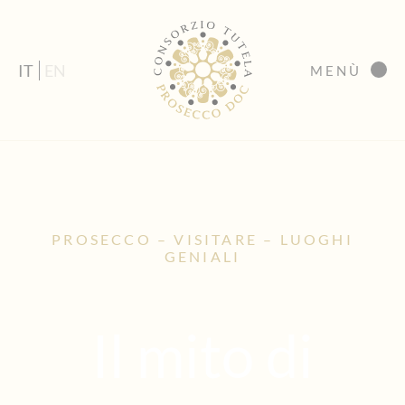
IT
EN
MENÙ
PROSECCO – VISITARE – LUOGHI
GENIALI
Il mito di