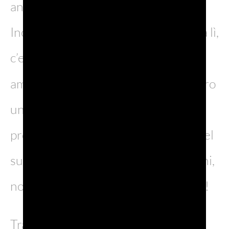
ancora oggi più esclusivi della città.
Inoltre, a poche centinaia di metri da lì,
c’era un altro luogo che Casanova
amava frequentare:
il Ridotto
, ovvero
una casa da gioco in cui il nostro
protagonista passava buona parte del
suo tempo insieme ai nobili veneziani,
nonché altro luogo di appuntamenti!
Tra le mille vicissitudini di questa