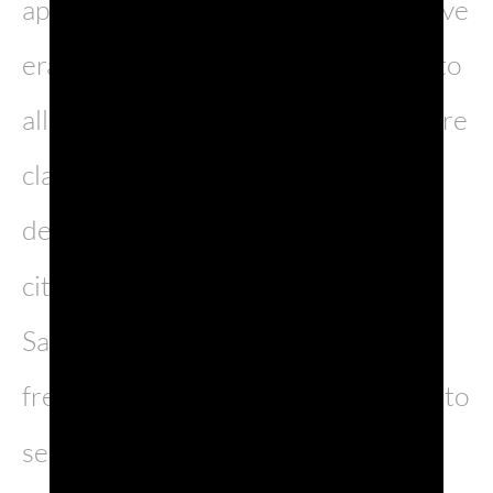
aprile 1725. Ma se volete sapere dove
era solito dare il primo appuntamento
alla maggior parte delle sue avventure
clandestine, dovete spostarvi in uno
dei luoghi più famosi della
città:
Rialto
.Tuttavia l’intera zona di
San Marco era spessissimo
frequentata da Giacomo che era solito
sedere al
Caffè Florian
, uno dei bar