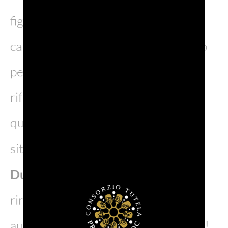
figura, ci fu anche l’esperienza del
carcere, in cui Casanova fu rinchiuso
per adulterio e dal quale evase per
rifugiarsi poi a Parigi. Il carcere in
questione sono i celebri Piombi,
situati nei sotterranei del
Palazzo
Ducale
. Ancora oggi sono visitabili e
rimangono uno dei luoghi più
autentici e suggestivi di tutta la città!