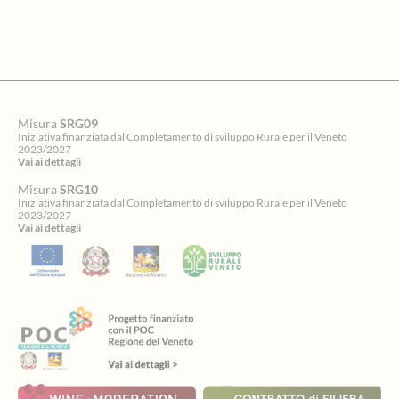
Misura
SRG09
Iniziativa finanziata dal Completamento di sviluppo Rurale per il Veneto
2023/2027
Vai ai dettagli
Misura
SRG10
Iniziativa finanziata dal Completamento di sviluppo Rurale per il Veneto
2023/2027
Vai ai dettagli