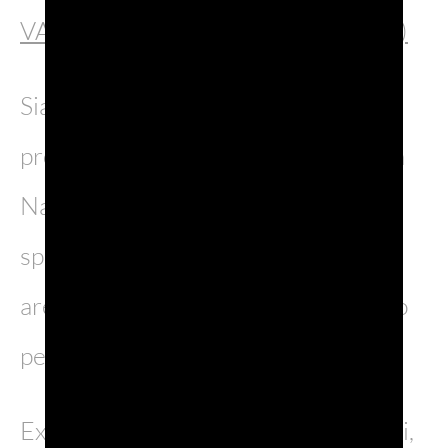
VALLE CAVANATA ( Gorizia – Friuli)
Siamo nel comune di Grado, in
provincia di Gorizia, con una Riserva
Naturale che accoglie numerose
specie di volatili grazie alle diverse
aree naturali (laguna, spiaggia, bosco
per dirne qualcuna).
Ex area di pesca abbandonata è, oggi,