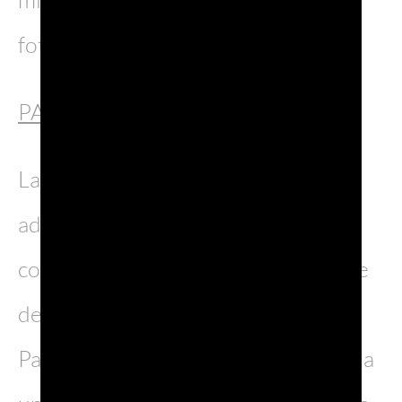
foto?
PALMANOVA (Udine – Friuli)
Lasciamo le bellezze del Veneto per
addentrarci in Friuli Venezia Giulia
con una delle città più caratteristiche
della regione: Palmanova.
Patrimonio dell’Umanità dal 2017, ha