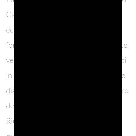
Canyon e trasportatela in Veneto:
ecco il Brent de l’Art, un sistema di
forre situato nel bellunese. In dialetto
veneto i brent sono torrenti incassati
in valli profonde mentre art è il nome
dialettale dell’Ardo, l’affluente sinistro
del Piave.
Riuscite a immaginare la bellezza di
migliaia di anni di erosione in una