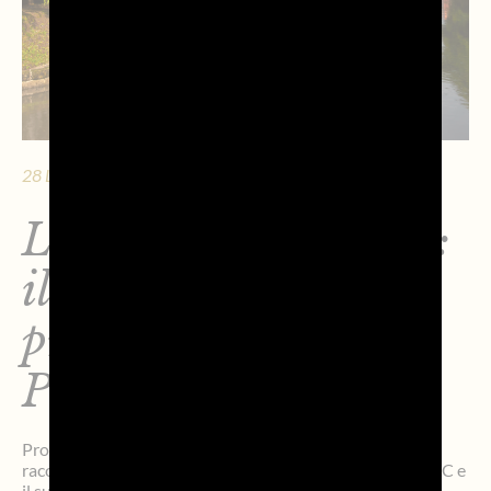
28 LUGLIO 2026 - 12 MIN. DI LETTURA
LifeTour Dreamland:
il viaggio tra le 9
province della DOC
Prosecco
Prosegue il progetto LifeTour Dreamland, l’iniziativa che
racconta e valorizza il profondo legame tra Prosecco DOC e
il suo territorio, promuovendo le nove province della