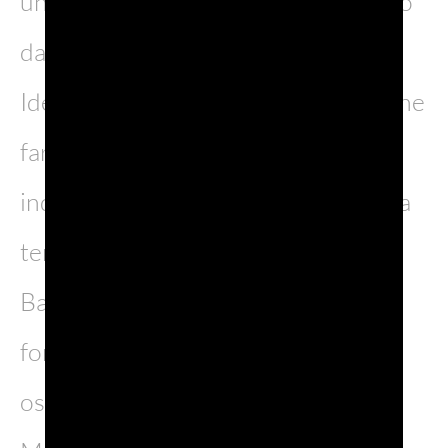
una forma poligonale a 9 punte tanto
da essere definita la città stellata.
Ideale per gli appassionati di droni che
faranno sfoggio di video
indimenticabili dal cielo, ma anche da
terra, questa città regala bellezza.
Basti pensare al Centro storico a
forma di stella dove si possono
osservare il Duomo e la Loggia dei