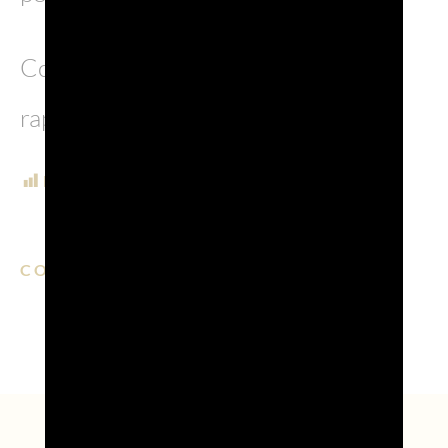
Conoscete altri luoghi che vi hanno
rapito il cuore e il “feed”?
POST VIEWS:
424
CONDIVIDI SU:
EMAIL
FACEBOOK
LINKEDIN
WHATSAPP
PINTERE