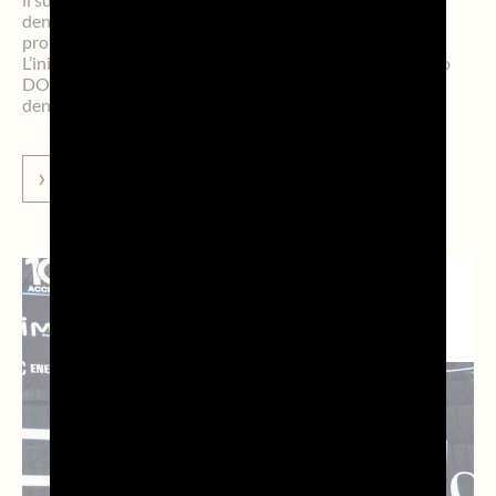
denominazione come destinazioni d’eccellenza sotto il
profilo culturale, paesaggistico ed enogastronomico.
L’iniziativa ha l’obiettivo di rafforzare il binomio Prosecco
DOC/Territorio, contribuendo sia alla tutela della
denominazione sia alla promozione internazionale […]
VAI ALLA NEWS
NEWS DAL
TERRITORIO