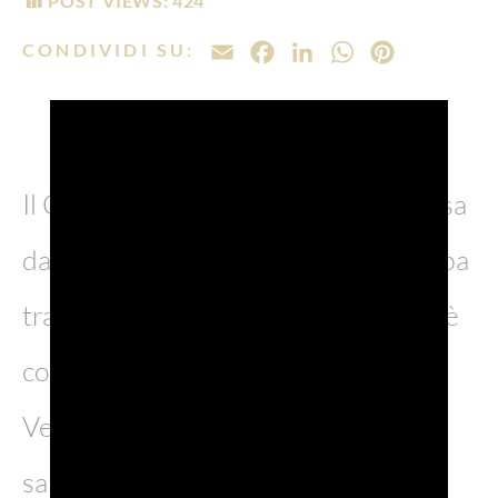
POST VIEWS:
424
CONDIVIDI SU:
EMAIL
FACEBOOK
LINKEDIN
WHATSAPP
PINTERE
Il Consorzio del Prosecco DOC sposa
da sempre l’idea che il vino non debba
trascendere dalla terra in cui nasce: è
così perché nasce tra Veneto e Friuli
Venezia Giulia. In un altro luogo,
sarebbe altro.