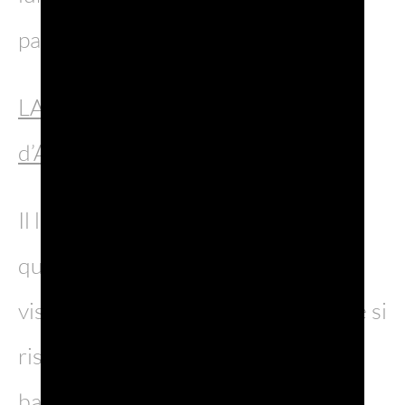
paesaggio più bello da immortalare.
LAGO DI MISURINA (Cortina
d’Ampezzo – Veneto)
Il lago ha un fascino tutto suo,
qualunque sia la stagione in cui lo
visitate. Immaginate il paesaggio che si
rispecchia nelle acque, una gita in
barca oppure, in inverno, una