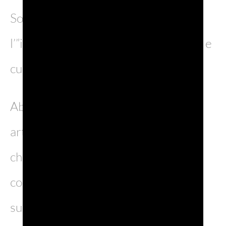
Sono terre di naturale bellezza dove
l’”italian genio” si dipana tra armonia e
cultura senza trovare ostacoli.
Abbiamo quindi pensato, in questo
articolo, di raccontarvi alcuni luoghi
che vale la pena visitare per la loro
componente estetica, per la
suggestione del paesaggio e la