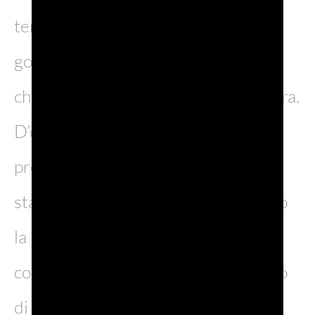
tempo a degustazioni e aperitivi poi
godetevi la bellezza di questo borgo
che fa dello slow living la sua bandiera.
D’obbligo la foto immersi tra i
prosciutti, scoprendo uno dei tanti
stabilimenti della città e poi via verso
la Biblioteca Guarneriana dove è
conserva una delle copie dell’Inferno
di Dante.