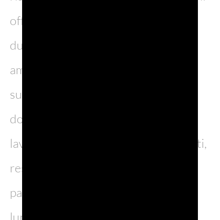
offrono un panorama che cambia
durante la passeggiata. Torbiere,
ampie aree palustri e una zona
suggestiva come la “Va dee femene”
dove un tempo si riunivano le
lavandaie e che oggi è zona di canneti,
resti archeologici del villaggio
palafitticolo e suggestivi scorci
lungolago. A voi la scelta del