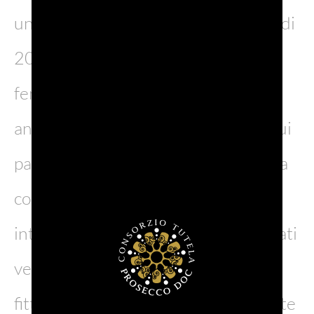
un luogo speciale in cui scoprire più di
200 specie di uccelli, tra cui i
fenicotteri, ma anche mammiferi,
anfibi e rettili. Anche l’ambiente in cui
passeggiare è carico di bellezza: dalla
costa sabbiosa ci si inoltra verso un
interno ricco di pioppi e salici, poi prati
verdeggianti, ambienti paludosi e un
fitto bosco di olmo siberiano risalente