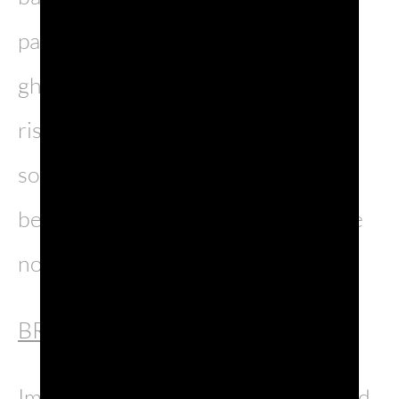
passeggiata sul lago stesso il cui
ghiaccio è talmente spesso che non
rischia di rompersi. Le cose da fare
sono infinite, come infinita è la
bellezza di questo luogo. Impossibile
non dedicargli un post su Instagram
BRENT DE L’ART (Feltre – Veneto)
Immaginate la suggestione del Grand