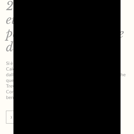
2026: oltre 36mila
euro a sostegno della
pediatria di Treviso e
dello IOV
Si è chiusa con un nuovo record la nona edizione di
Calendario Perazza, il progetto di solidarietà promosso
dall’agenzia di comunicazione trevigiana Perazza srl. Anche
quest’anno atlete e atleti di Benetton Rugby, Nutribullet
Treviso Basket e Prosecco Doc A. Carraro Imoco
Conegliano hanno prestato il proprio volto al calendario
benefico. I fondi raccolti quest’anno a […]
VAI ALLA NEWS