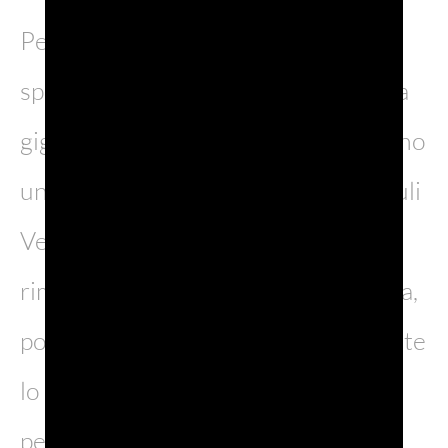
Perdetevi nel parco in cui numerose
specie botaniche, tra cui una sequoia
gigante e un gingko biloba, lo rendono
uno dei luoghi più suggestivi del Friuli
Venezia Giulia, girate tra le stanze,
rimaste identiche nell’arredo d’epoca,
poi arrivate in cima alla torre e lasciate
lo sguardo (e le immagini) libere di
perdersi.