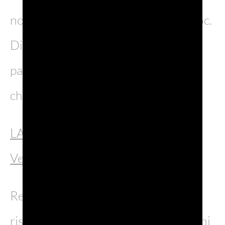
nostri account ufficiali @proseccodoc.
Dimenticate le classiche mete e
partiamo insieme alla scoperta di
chicche imperdibili.
LAGHI DI REVINE LAGO (Treviso –
Veneto)
Residui di un lago ben più ampio
risalente al Neolitico, questi due laghi