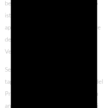
bellezza che cattura l’occhio al primo
istante. Quattro luoghi “Instagram
approved” che fanno parte delle terre
del Prosecco DOC e si sviluppano in
Veneto e Friuli Venezia Giulia.
Segnateli in agenda come prossima
tappa del vostro viaggio nelle terre del
Prosecco DOC, la strada del vino più
antica d’Italia e taggateci attraverso i