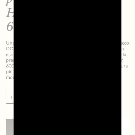
Honours dell’Aegean
600
Una due giorni da sogno. Alle 14:08.27 (ora locale) Prosecco
DOC Shockwave3 ha tagliato la linea d’arrivo (la partenza
era avvenuta domenica 5 luglio alle 14:00) e conquistato la
prestigiosa Line Honours della sesta edizione dell’Aegean
600, diventata in pochi anni un classico delle regate d’altura
più affascinanti e tecnicamente intriganti del panorama
mondiale. Il […]
VAI ALLA NEWS
NEWS DAL