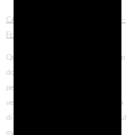
CASTELLO DI MIRAMARE (Trieste –
Friuli)
Quando il Golfo di Trieste fa capolino
dopo l’ultima curva il cuore si ferma
per la sua bellezza che si dipana tra
verde e blu; lì, il candore del Castello
di Miramare , direttamente a picco sul
mare.