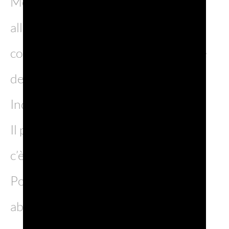
Mercanti e alle tre porte di accesso
alla città, per esempio Porta Udine
conserva ancora i cardini delle ruote
del ponte levatoio.
Indecisi su quando andare?
Il primo fine settimana di settembre
c’è la rievocazione storica del 1600.
Post e stories non saranno
abbastanza!