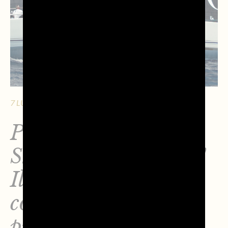
7 LUGLIO 2026 - 7 MIN. DI LETTURA
Prosecco DOC
Shockwave3 da urlo!
Il Maxi Yacht 90
conquista la
prestigiosa Line