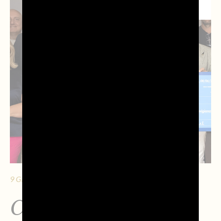
TERRITORIO
9 GIUGNO 2026 - 10 MIN. DI LETTURA
Calendario Perazza