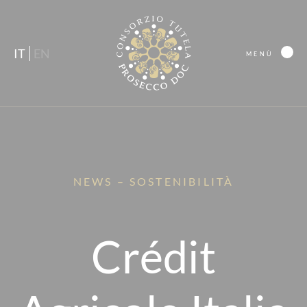
IT
EN
MENÙ
NEWS – SOSTENIBILITÀ
Crédit