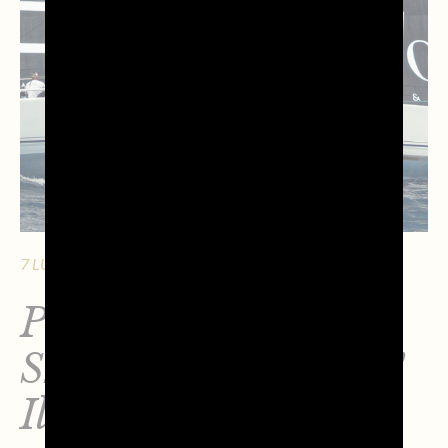
7 LUGLIO 2026 - 7 MIN. DI LETTURA
Prosecco DOC
Shockwave3 da urlo!
Il Maxi Yacht 90