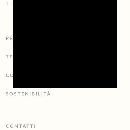
T.
+39 0422.1572383
PROSECCO
TERRITORIO
CONSORZIO
SOSTENIBILITÀ
CONTATTI