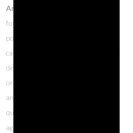
Animali sezione di Treviso.
In ogni
foto, infatti, giocatrici e giocatori
posano con cani e gatti che, in molti
casi, arrivano proprio dalle strutture
del territorio gestite dall’
organizzazione che si occupa degli
animali randagi o abbandonati. Con
questa scelta, Calendario Perazza
aggiunge
alla consueta finalità