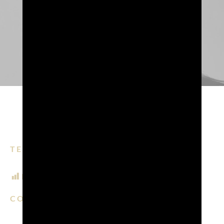
TEMPO DI LETTURA: 5 MIN.
POST VIEWS:
210
CONDIVIDI SU:
EMAIL
FACEBOOK
LINKEDIN
WHATSAPP
PINTERE