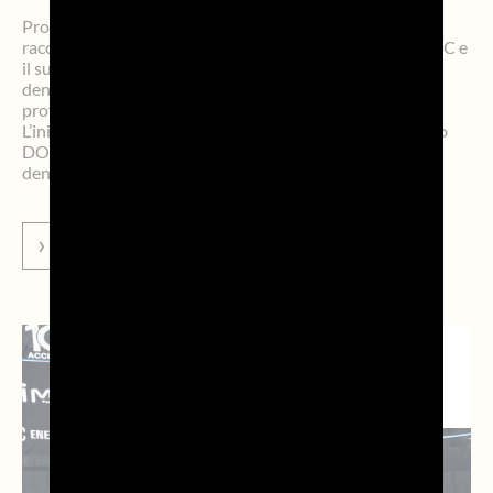
Prosegue il progetto LifeTour Dreamland, l’iniziativa che
racconta e valorizza il profondo legame tra Prosecco DOC e
il suo territorio, promuovendo le nove province della
denominazione come destinazioni d’eccellenza sotto il
profilo culturale, paesaggistico ed enogastronomico.
L’iniziativa ha l’obiettivo di rafforzare il binomio Prosecco
DOC/Territorio, contribuendo sia alla tutela della
denominazione sia alla promozione internazionale […]
VAI ALLA NEWS
NEWS DAL
TERRITORIO