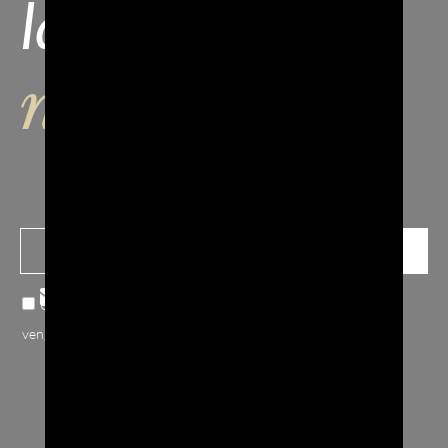
la nostra
newsletter
Confermo note sulla
privacy
, accetto che i miei dati inviati
vengano raccolti e archiviati.