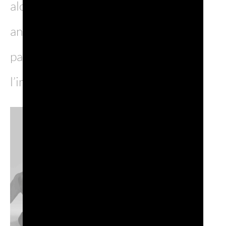
alcuni, anzi, hanno coinvolto i propri
animali, mostrando quanto facciano
parte della loro vita e sottolineando
l’importanza di prendersene cura.