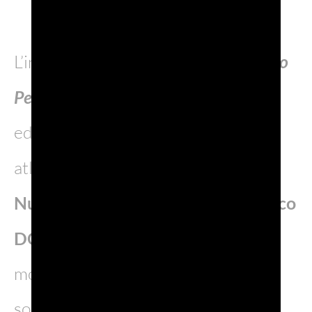
L’iniziativa di solidarietà di
Calendario
Perazza
continua con l’ottava
edizione. Anche quest’anno, infatti,
atlete e atleti di
Benetton Rugby,
Nutribullet Treviso Basket, Prosecco
DOC Imoco Volley
hanno fatto da
modelli per gli scatti fotografici che
sono serviti a realizzare i calendari