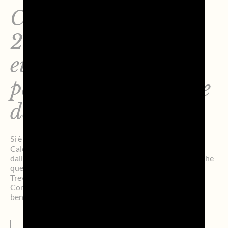
Calendario Perazza
2026: oltre 36mila
euro a sostegno della
pediatria di Treviso e
dello IOV
Si è chiusa con un nuovo record la nona edizione di
Calendario Perazza, il progetto di solidarietà promosso
dall’agenzia di comunicazione trevigiana Perazza srl. Anche
quest’anno atlete e atleti di Benetton Rugby, Nutribullet
Treviso Basket e Prosecco Doc A. Carraro Imoco
Conegliano hanno prestato il proprio volto al calendario
benefico. I fondi raccolti quest’anno a […]