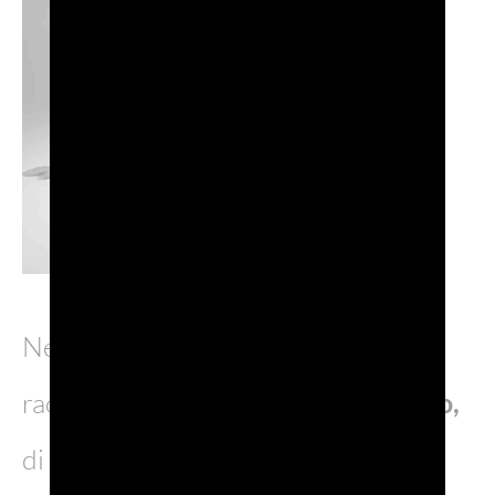
Nelle passate edizioni l’iniziativa ha
raccolto in totale oltre
160mila euro,
di cui
30.640 nel 2024
. Lo scorso