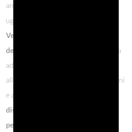
anno la cifra è stata devoluta in parti
uguali a
IOV – Istituto Oncologico
Veneto
e al reparto di
pediatria
dell’Ospedale di Treviso
ed è servita
ad acquistare macchinari
all’avanguardia per la cura dei bambini
e a sostenere attività per
alleviare i
disagi dell’ospedalizzazione
pediatrica
. Il legame con le due