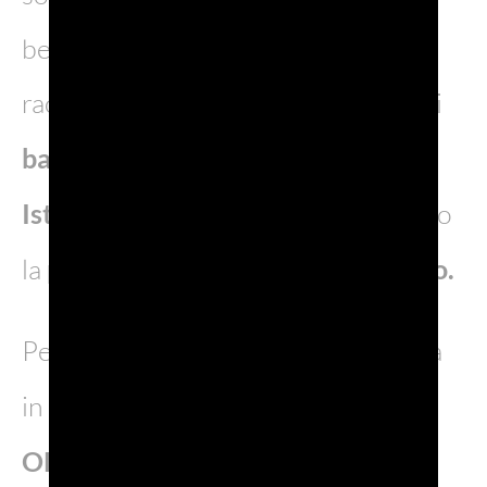
benefici. L’obiettivo è quello di
raccogliere donazioni a sostegno dei
bambini in cura
presso lo
IOV –
Istituto Oncologico Veneto
e presso
la
pediatria dell’Ospedale di Treviso.
Per il calendario 2025 c’è una novità
in più: la collaborazione con
ENPA
ODV – Ente Nazionale Protezione