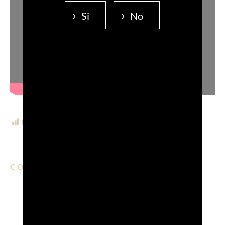
Si
No
POST VIEWS:
210
CONDIVIDI SU:
EMAIL
FACEBOOK
LINKEDIN
WHATSAPP
PINTERE