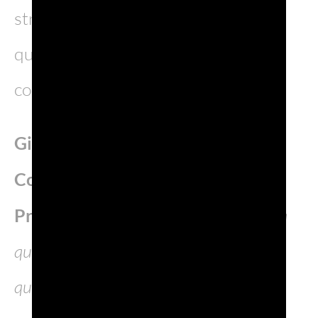
strutture mediche prosegue anche
quest’anno, dando continuità alla
collaborazione.
Giancarlo Guidolin, Presidente del
Consorzio di Tutela della DOC
Prosecco:
“Confermiamo il supporto a
questa iniziativa certi che anche
quest’anno dimostrerà, forse con vigore