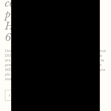
conquista la
prestigiosa Line
Honours dell’Aegean
600
Una due giorni da sogno. Alle 14:08.27 (ora locale) Prosecco
DOC Shockwave3 ha tagliato la linea d’arrivo (la partenza
era avvenuta domenica 5 luglio alle 14:00) e conquistato la
prestigiosa Line Honours della sesta edizione dell’Aegean
600, diventata in pochi anni un classico delle regate d’altura
più affascinanti e tecnicamente intriganti del panorama
mondiale. Il […]
VAI ALLA NEWS