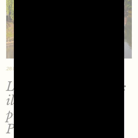
28 LUGLIO 2026 - 10 MIN. DI LETTURA
LifeTour Dreamland:
il viaggio tra le 9
province della DOC
Prosecco