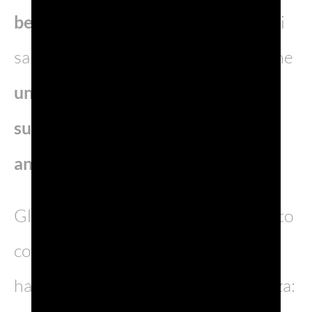
benefica
di raccolta fondi per i centri
sanitari che assistono i bambini anche
un’azione di sensibilizzazione
sull’adozione consapevole degli
animali
.
Gli atleti protagonisti hanno veicolato
con entusiasmo il messaggio. Tutti
hanno posato con grande naturalezza: