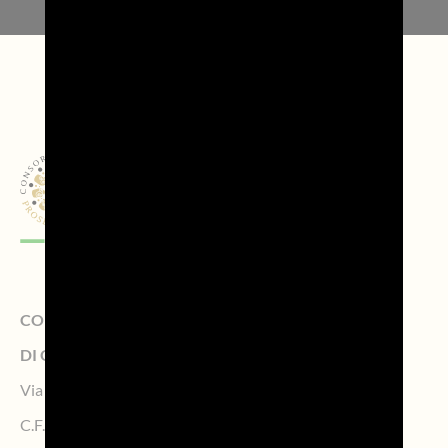
CONSORZIO DI TUTELA DELLA DENOMINAZIONE
DI ORIGINE CONTROLLATA PROSECCO
Via Calmaggiore, 23, 31100 TREVISO – Italy
C.F. 04339160261 – P.IVA 04484620267