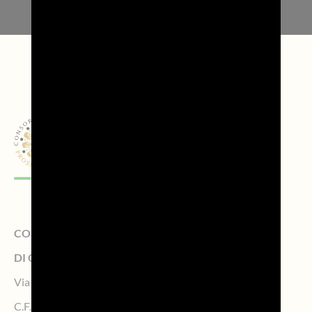
CONSORZIO DI TUTELA DELLA DENOMINAZIONE
DI ORIGINE CONTROLLATA PROSECCO
Via Calmaggiore, 23, 31100 TREVISO – Italy
C.F. 04339160261 – P.IVA 04484620267