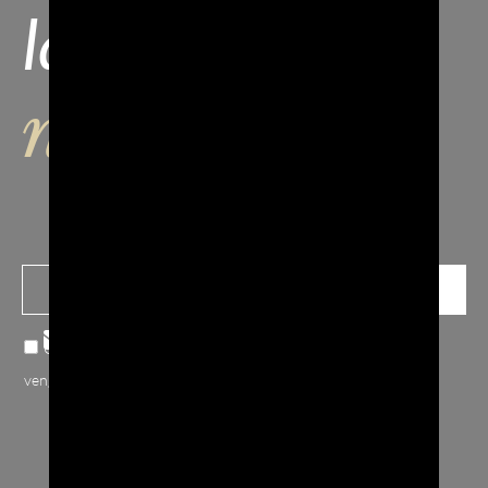
la nostra
newsletter
Confermo note sulla
privacy
, accetto che i miei dati inviati
vengano raccolti e archiviati.