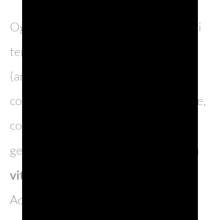
Oggi si parla di sostenibilità in questi
termini: garantire un benessere
(ambientale, sociale, economico)
costante e preferibilmente crescente,
con la prospettiva di lasciare alle
generazioni future una
qualità della
vita
non inferiore a quella attuale.
Accordarsi alla sostenibilità significa