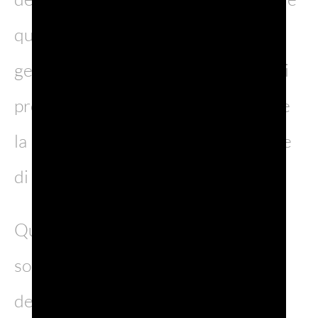
quello sviluppo che consente alla
generazione presente di soddisfare i
propri bisogni senza compromettere
la possibilità delle generazioni future
di soddisfare i propri “.
Questa formulazione non tiene
solamente conto della gestione
dell’ambiente, ma incorpora anche