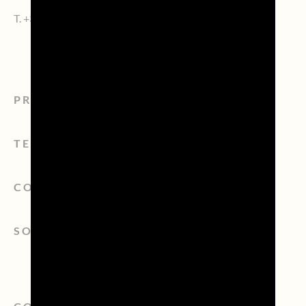
T.
+39 0422.1572383
PROSECCO
TERRITORIO
CONSORZIO
SOSTENIBILITÀ