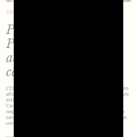
14 LUGLIO 2026 - 5 MIN. DI LETTURA
Picnic Rosé 2026:
Prosecco DOC
accompagna l’estate
canadese
L’11 luglio 2026 il Consorzio Prosecco DOC ha partecipato
all’ottava edizione del Rosé Picnic, uno degli eventi lifestyle
estivi più esclusivi e attesi di Toronto, ospitato presso il
Canadian Film Centre (CFC). Nato nel 2017 e diventato
negli anni un appuntamento di riferimento nel panorama
canadese, il Rosé Picnic propone un format immersivo che
unisce […]