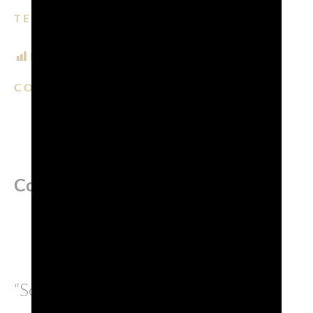
TEMPO DI LETTURA: 5 MIN.
POST VIEWS:
350
CONDIVIDI SU:
EMAIL
FACEBOOK
LINKEDIN
WHATSAPP
PINTERE
Cos’è realmente?
“Sostenibilità” è un termine che