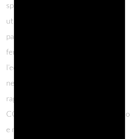
spesso genera confusione, perché
utilizzato in maniera impropria e
parziale. Per alcuni, comprende la
fertilità del suolo, la biodiversità e
l’equilibrio dei sistemi biologici. Altri
ne sottolineano il ruolo nel
raggiungimento di zero emissioni di
CO2, nella promozione del riciclaggio
e nello sfruttamento delle fonti di