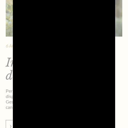
6 AGOSTO 2026 - 2 MIN. DI LETTURA
Indicazioni tecniche
di vendemmia 2026
Per la vendemmia 2023, sono vigenti le seguenti
disposizioni: Attingimento temporaneo, Stoccaggio,
Gestione degli esuberi produttivi (di campagna e di
cantina).
VAI ALLA NEWS