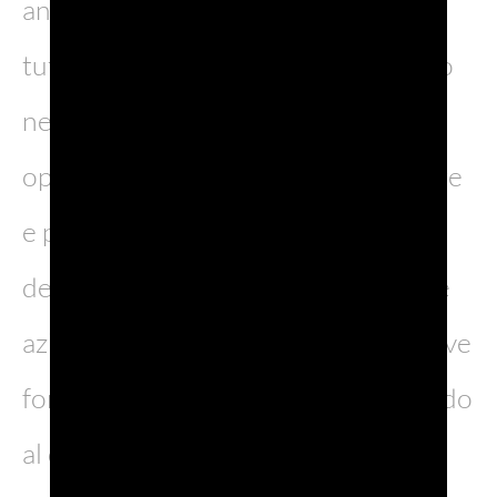
anche creare valore condiviso per
tutte le parti interessate, investendo
nelle comunità, dando pari
opportunità agli operatori del settore
e promuovendo una cultura
dell’innovazione e dell’inclusione. Le
aziende possono così sbloccare nuove
fonti di valore economico, rafforzando
al contempo la resilienza sociale e