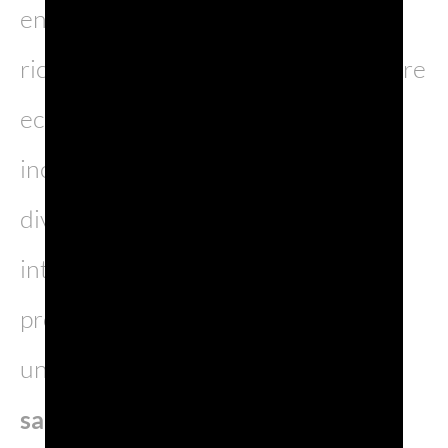
energia rinnovabili. Altri ancora la
riconoscono come fulcro di benessere
economico, favorendo una crescita
inclusiva che tenga conto delle
diverse esigenze di tutte le parti
interessate. In mezzo a tutte queste
prospettive, emerge un principio
unificante: l’imperativo di
salvaguardare
il nostro pianeta e le