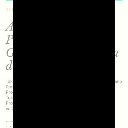
31 LUGLIO 2026 - 8 MIN. DI LETTURA
Al via il “Mese del
Prosecco 2026”: il
Giappone brinda alla
decima edizione
Tokyo, 30 luglio 2026 – 274 locali in tutto il Paese celebrano
l’anniversario dell’iniziativa, promuovendo 25 brand di
Prosecco DOC per tutto il mese di agosto. Il Consorzio
Tutela Prosecco DOC annuncia il ritorno del “Mese del
Prosecco 2026”, che celebra quest’anno la sua decima
edizione. Dal 1° al 31 agosto, circa 274 ristoranti, […]
VAI ALLA NEWS