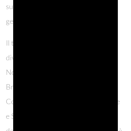
sue risorse a beneficio delle
generazioni presenti e future.
Il tema della sostenibilità iniziò a
diventare noto negli anni 80 del
Novecento quando Gro Harlem
Brundtland, presidente della
Commissione mondiale su Ambiente
e Sviluppo, propose la seguente
definizione: “Lo sviluppo sostenibile è