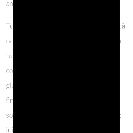
ambientale.
Tuttavia, si manifestano delle
criticità
non indifferenti a riguardo, prima fra
tutte la necessità di personale
competente, di una comprensione
globale del tema e di risorse
finanziarie. Se ne ricava che la
sostenibilità è uno sforzo congiunto;
iniziative di collaborazione, come