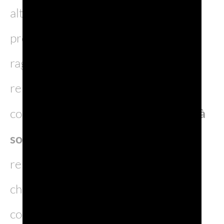
altre dimensioni. Il progresso e la
prosperità, infatti, possono essere
raggiunti solo attraverso una
relazione sistemica e sinergica tra
conservazione dell’
ambiente, equità
sociale e vitalità economica
,
rendendo necessario un approccio
che bilanci interessi e aspirazioni
contrastanti.