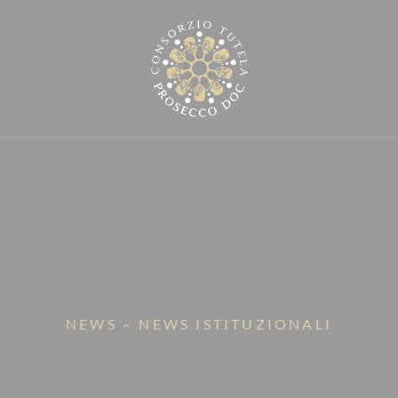
NEWS – NEWS ISTITUZIONALI