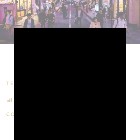
TEMPO DI LETTURA: 8 MIN.
POST VIEWS:
970
CONDIVIDI SU:
EMAIL
FACEBOOK
LINKEDIN
WHATSAPP
PINTERE