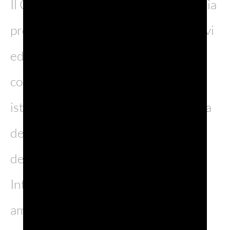
Il Consorzio rafforza inoltre la propria
presenza in contesti culturali, sportivi
ed enogastronomici di rilievo,
collaborando con associazioni e
istituzioni giapponesi. Dalla Giornata
della Cucina Italiana agli eventi
dedicati al panettone, fino alla
International Friendship Regatta tra
ambasciate, il Prosecco DOC si