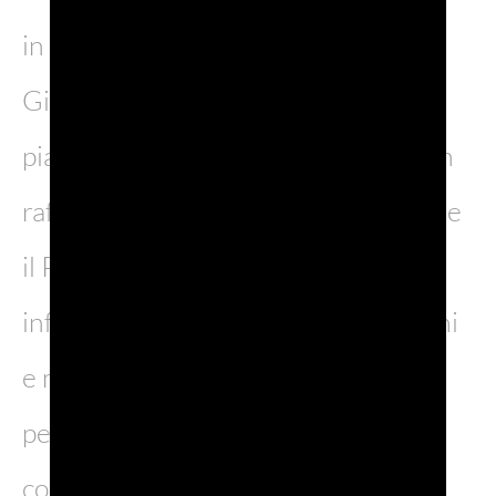
in una delle location più iconiche del
Giappone. Dal 22 al 24 maggio, la
piazza Solamachi si trasformerà in un
raffinato giardino urbano dove vivere
il Prosecco DOC in un’atmosfera
informale ma curata, tra degustazioni
e momenti esperienziali. Un format
pensato per attrarre nuovi
consumatori e consolidare il legame