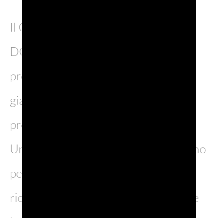
Il Consorzio di Tutela del Prosecco
DOC rinnova e rilancia nel 2026 la
propria strategia sul mercato
giapponese, tra i più vivaci e
promettenti per le bollicine italiane.
Un impegno che si traduce in un piano
pensato per rafforzare la
riconoscibilità del brand e accelerare