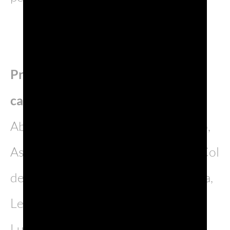
Promozione in Giappone 2026: 25
cantine partecipanti:
Abbazia, Alberto Nani, Anna Spinato,
Astoria, Bosco del Merlo, Bottega, Col
de Mar, Il Colle, La Gioiosa, La Marca,
Le Colture, Le Contesse, Le Rughe,
Luca Ricci, Masottina, Mionetto,