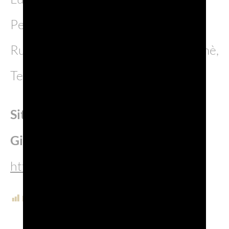
Perlino, Pizzolato, Portaleone,
Ruggeri, San Simone, Tenuta Santomè,
Terre dei Buth, Torresella, Val d’Oca
Sito ufficiale Prosecco DOC
Giappone
https://proseccodoc.jp/
POST VIEWS:
970