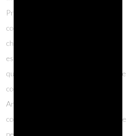
Prosecco DOC è ancora in fase di
consolidamento, la strategia resta
chiara: costruire valore attraverso
esperienze autentiche, partnership
qualificate e una narrazione coerente
con il posizionamento del brand.
Anche nel 2026, il Giappone si
conferma così un palcoscenico chiave
per il futuro delle bollicine italiane.