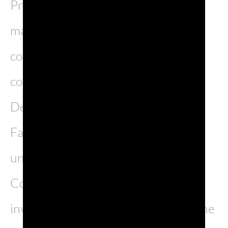
Prosegue il presidio nei grandi
magazzini grazie a partnership
consolidate. Tra queste, la
collaborazione con Hankyu
Department Store durante l’Italian
Fair di Umeda (20–25 maggio), con
un esclusivo “Prosecco DOC Bar”.
Con Daimaru Matsuzakaya sono
invece previste attivazioni strategiche