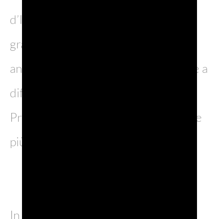
d’Italia – un viaggio alla scoperta del
grande Prosecco”, oggi disponibile
anche in streaming, che contribuisce a
diffondere la cultura e i territori del
Prosecco DOC a un pubblico sempre
più ampio.
In un mercato dove la notorietà del