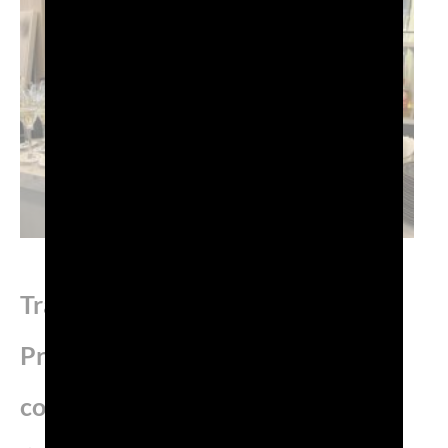
Tra cultura, sport e gusto: il
Prosecco DOC come icona di
convivialità