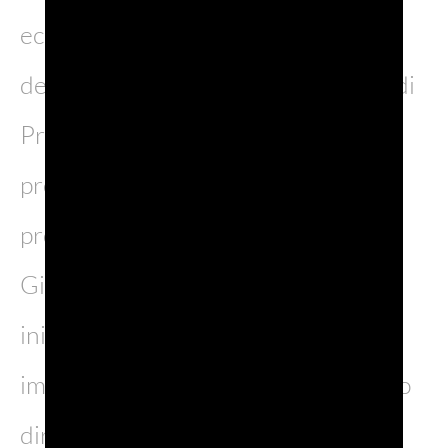
eccellenze agroalimentari nel Paese
del Sol Levante. Sono 25 le cantine di
Prosecco DOC che hanno scelto di
prendere parte al programma
promozionale del Consorzio in
Giappone con un calendario di
iniziative che punta su esperienze
immersive, ampia visibilità e contatto
diretto con il pubblico.