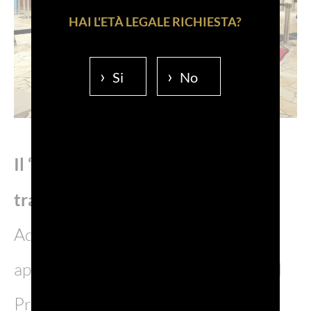
HAI L'ETÀ LEGALE RICHIESTA?
Si
No
Il “Mese del Prosecco” taglia il
traguardo delle dieci edizioni
Ad agosto torna uno degli
appuntamenti più attesi: il “Mese del
Prosecco”, che celebra la sua decima