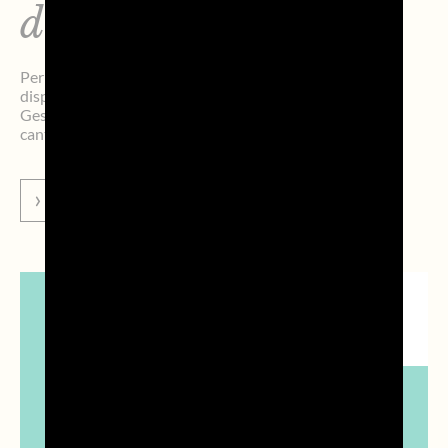
di vendemmia 2026
Per la vendemmia 2023, sono vigenti le seguenti
disposizioni: Attingimento temporaneo, Stoccaggio,
Gestione degli esuberi produttivi (di campagna e di
cantina).
VAI ALLA NEWS
NEWS
ISTITUZIONALI