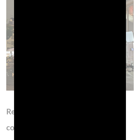
Retail e partnership: presenza
costante nei momenti chiave