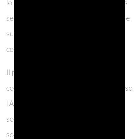
lo sviluppo del mercato, con un focus
sempre più deciso sulle attività B2C e
sul coinvolgimento diretto del
consumatore finale.
Il programma, sviluppato in stretta
collaborazione con l’Ufficio ICE presso
l’Ambasciata d’Italia, testimonia una
solida sinergia istituzionale a
sostegno del Made in Italy e delle