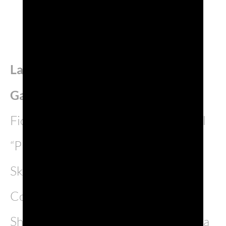
La novità 2026: il Prosecco DOC
Garden al Tokyo Skytree
Fiore all’occhiello delle attività sarà il
“Prosecco DOC Garden Tokyo
Skytree”, evento outdoor ideato dal
Consorzio che, dopo i successi di
Shibuya e Osaka-Dotonbori, approda