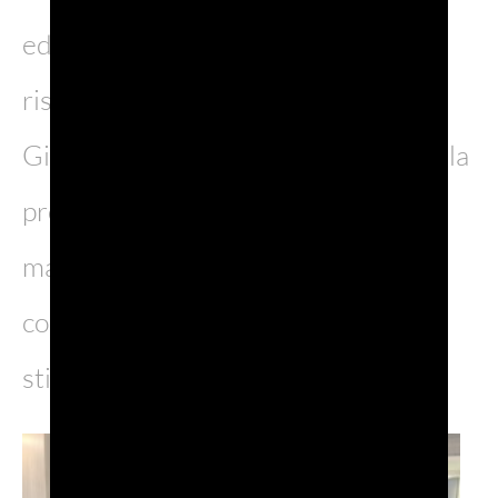
edizione coinvolgendo circa 250 tra
ristoranti e wine shop in tutto il
Giappone. Protagonista sarà ancora la
promozione al calice, supportata da
materiali dedicati e da una
competizione commerciale che
stimolerà l’adesione degli operatori.