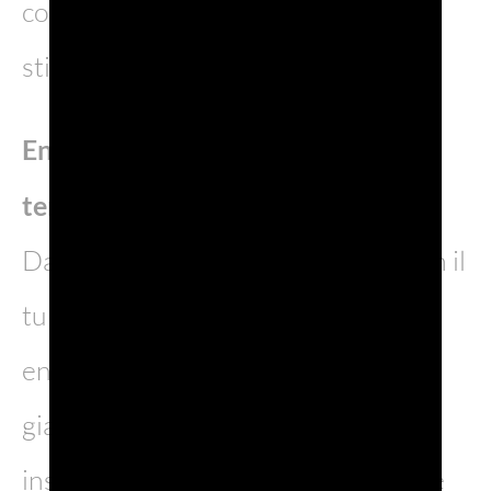
conferma simbolo di condivisione e
stile italiano.
Enoturismo e TV: il racconto del
territorio si amplia
Dal 2023 cresce anche il legame con il
turismo, grazie a progetti di
enoturismo rivolti al pubblico
giapponese. In questa direzione si
inserisce la serie televisiva “Bollicine