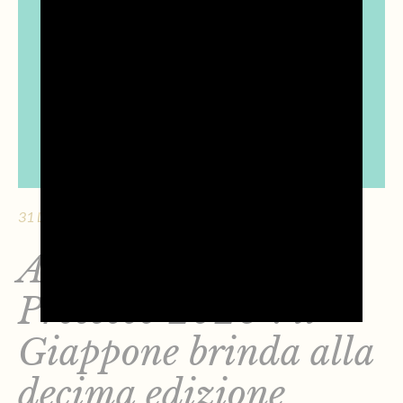
31 LUGLIO 2026 - 8 MIN. DI LETTURA
Al via il “Mese del
Prosecco 2026”: il
Giappone brinda alla
decima edizione