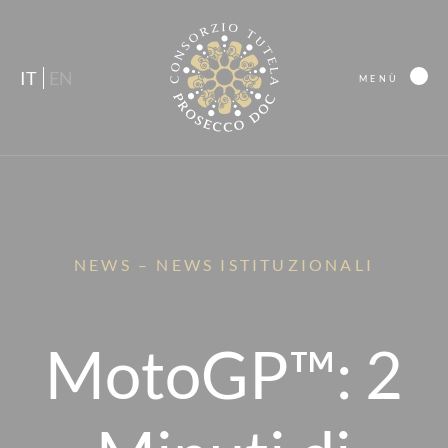
IT
EN
MENÙ
NEWS – NEWS ISTITUZIONALI
MotoGP™: 2