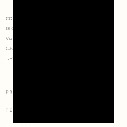
CONSORZIO DI TUTELA DELLA DENOMINAZIONE
DI ORIGINE CONTROLLATA PROSECCO
Via Calmaggiore, 23, 31100 TREVISO – Italy
C.F. 04339160261 – P.IVA 04484620267
T.
+39 0422.1572383
PROSECCO
TERRITORIO