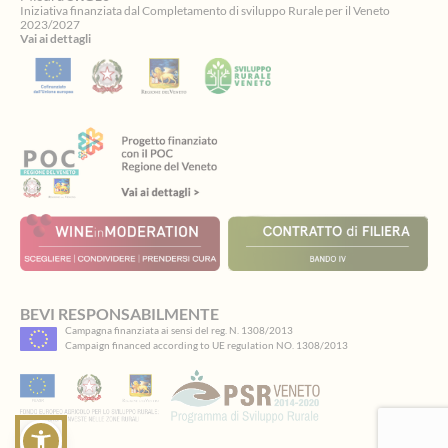
Iniziativa finanziata dal Completamento di sviluppo Rurale per il Veneto
2023/2027
Vai ai dettagli
Spinsamurai
BEVI RESPONSABILMENTE
Campagna finanziata ai sensi del reg. N. 1308/2013
ti
Campaign financed according to UE regulation NO. 1308/2013
accoglie
con
giochi