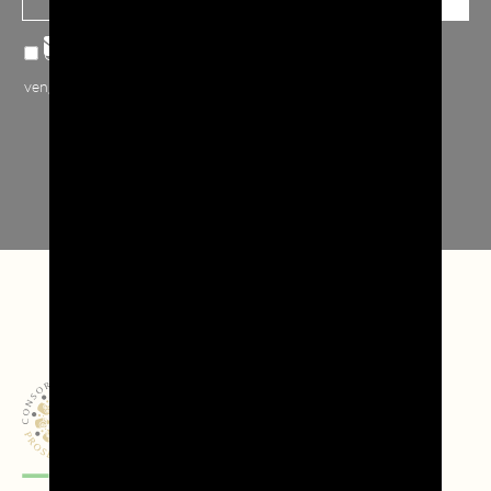
Confermo note sulla
privacy
, accetto che i miei dati inviati
vengano raccolti e archiviati.