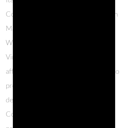
Contesse, Mionetto, Salatin Vini, San
Martino Vini, San Simone, Serena
Wines 1881, Tenuta San Giorgio e
Vini La Delizia. A queste si sono
affiancate altre 28 aziende che hanno
proposto le proprie referenze in
degustazione presso il desk del
Consorzio, offrendo un’ampia