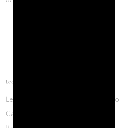
Le cantine
Le cantine partecipanti hanno incluso
Cantina Montelliana, De Stefani,
Italian Wine Brands, La Marca, Le