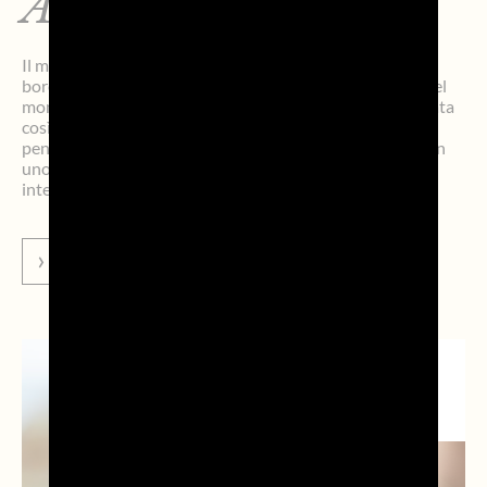
Australia
Il mese di ottobre ha portato l’autunno nell’emisfero
boreale, Prosecco DOC è quindi volato dall’altra parte del
mondo, dove è iniziata la primavera. L’Australia è diventata
così il palcoscenico di un calendario ricco di iniziative
pensate per raccontare e valorizzare la Denominazione in
uno dei mercati più strategici per la sua crescita
internazionale. Tre grandi […]
VAI ALLA NEWS
STORIE DI
PROSECCO