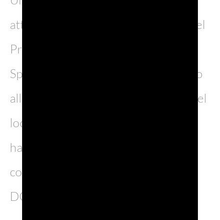
attrattiva è stata la partecipazione del
Prosecco DOC all’Infinite Bar di Be
Spirits, uno spazio esclusivo dedicato
alla mixology d’autore. I bartender del
locale parigino The Honey Moon
hanno sorpreso il pubblico con tre
cocktail raffinati a base di Prosecco
DOC: