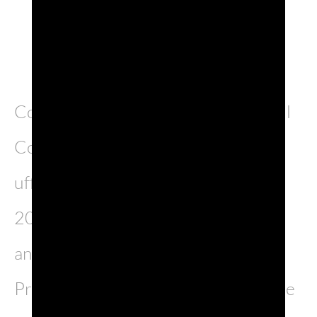
Con la partecipazione a Wine Paris, il
Consorzio Prosecco DOC inaugura
ufficialmente la stagione fieristica
2025, che lo vedrà protagonista
anche nei prossimi appuntamenti di
Prowein (Düsseldorf, 16-18 marzo) e