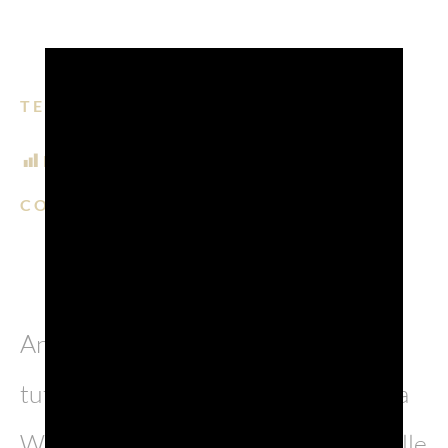
TEMPO DI LETTURA: 5 MIN.
POST VIEWS:
883
CONDIVIDI SU:
EMAIL
FACEBOOK
LINKEDIN
WHATSAPP
PINTERE
Anche quest’anno il Consorzio di
tutela del Prosecco DOC è tornato a
Wine Paris (10-12 febbraio), una delle