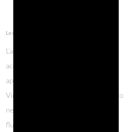
Lo stand
L’allestimento dello stand, che
accompagnerà anche i prossimi
appuntamenti fieristici di ProWein e
Vinitaly, ha ripreso il mood introdotto
nel 2024: un ambiente tessuto e
fluido, arricchito da elementi grafici