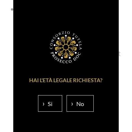
Luxe: Prosecco DOC Extra Dry,
ginger beer, The Bitter Truth
Pimento Dram, Tempus Fugit
Creme de Cacao,1883 Chestnut
Crème de fruits.
HAI L'ETÀ LEGALE RICHIESTA?
Si
No