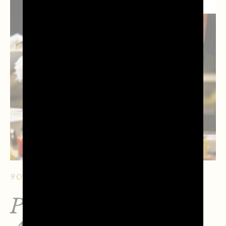
9 OTTOBRE 2025 - 6 MIN. DI LETTURA
Prosecco DOC in