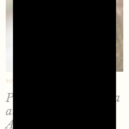
9 OTTOBRE 2025 - 5 MIN. DI LETTURA
Prosecco DOC brinda
alla creatività con
Apritimoda