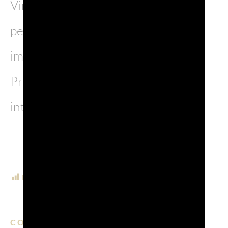
Vinitaly (Verona, 6-9 aprile), un
percorso che sottolinea il costante
impegno nella valorizzazione del
Prosecco DOC sui mercati
internazionali.
POST VIEWS:
883
CONDIVIDI SU:
EMAIL
FACEBOOK
LINKEDIN
WHATSAPP
PINTERE