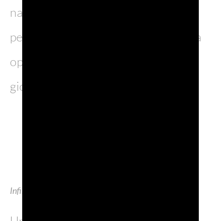
naturali e divisori in stoffa, pensato
per favorire l’incontro e il dialogo tra
operatori del settore, buyer e
giornalisti.
Infinite Bar di Be Spirits
Un ulteriore elemento di grande