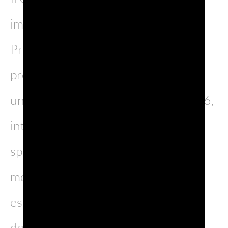
impegno per la promozione del
Prosecco DOC, rafforzando la
presenza della denominazione con
uno stand all’interno del padiglione 6,
interamente dedicato all’Italia. Lo
spazio espositivo si estende su 152
mq e ha accolto 12 aziende co-
espositrici, raddoppiando il numero
dello scorso anno.