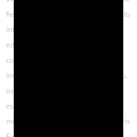
fiere di settore più prestigiose a livello
internazionale. Giunta alla sua sesta
edizione, la manifestazione si
conferma un punto di riferimento
imprescindibile per il mondo del vino,
ospitando ogni anno produttori,
esperti e appassionati da tutto il
mondo nella vibrante cornice del Paris
Expo Porte de Versailles.