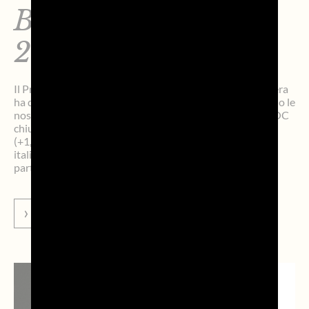
BOTTIGLIE NEL
2025
Il Presidente Guidolin: “In un contesto complesso, la filiera
ha dimostrato compattezza. Sostenibilità e valore restano le
nostre priorità” Treviso, 9 gennaio 2026 – Il Prosecco DOC
chiude il 2025 con 667 milioni di bottiglie imbottigliate
(+1,1% rispetto al 2024), confermandosi lo spumante
italiano più venduto al mondo. Un dato che assume
particolare significato in […]
VAI ALLA NEWS
STORIE DI
PROSECCO