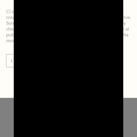
Ci sono luoghi dove il saper fare incontra la bellezza e la
creatività prende forma tra gesti antichi e visioni innovative.
Sono i laboratori, le botteghe e gli atelier del Made in Italy
che, grazie ad Apritimoda, ogni anno aprono le loro porte al
pubblico per raccontare il lato più autentico e segreto della
moda […]
VAI ALLA NEWS