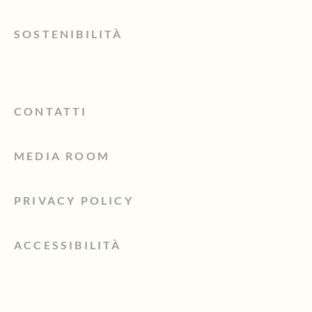
SOSTENIBILITÀ
CONTATTI
MEDIA ROOM
PRIVACY POLICY
ACCESSIBILITÀ