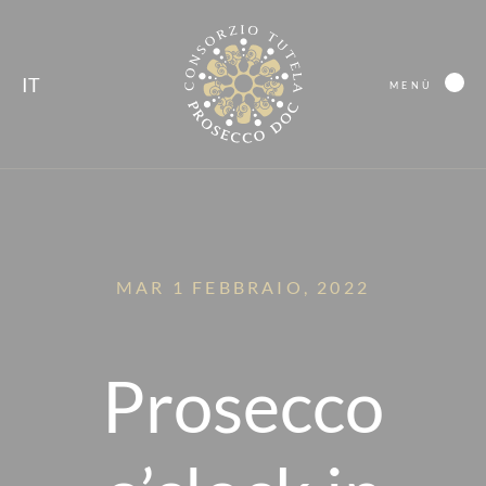
IT
MENÙ
MAR 1 FEBBRAIO, 2022
Prosecco