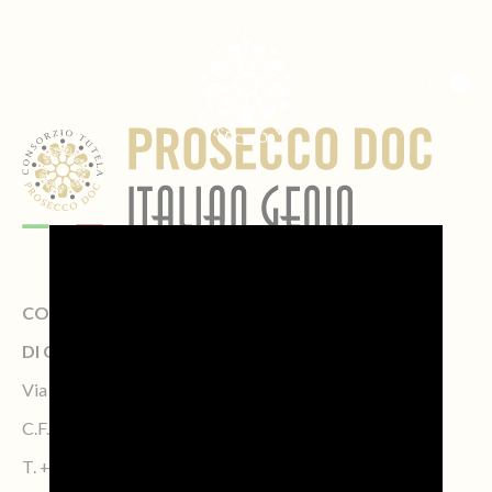
MENÙ
CONSORZIO DI TUTELA DELLA DENOMINAZIONE
DI ORIGINE CONTROLLATA PROSECCO
Via Calmaggiore, 23, 31100 TREVISO – Italy
C.F. 04339160261 – P.IVA 04484620267
T.
+39 0422.1572383