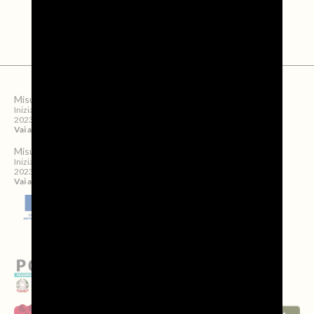
Misura
SRG09
Iniziativa finanziata dal Completamento di sviluppo Rurale per il Veneto
2023/2027
Vai ai dettagli
Misura
SRG10
Iniziativa finanziata dal Completamento di sviluppo Rurale per il Veneto
2023/2027
Vai ai dettagli